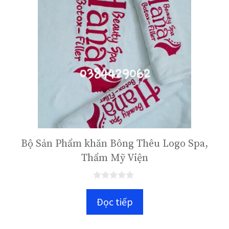
Bộ Sản Phẩm khăn Bông Thêu Logo Spa,
Thẩm Mỹ Viện
0
n
Đọc tiếp
g
o
à
i