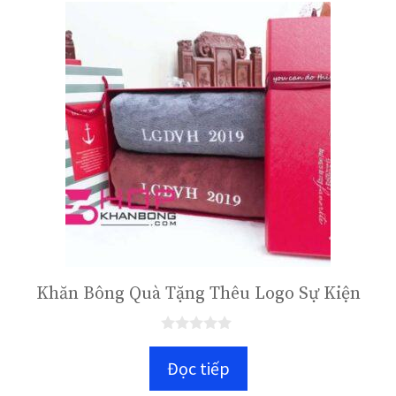
5
Khăn Bông Quà Tặng Thêu Logo Sự Kiện
0
n
Đọc tiếp
g
o
à