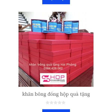
o
à
i
5
khăn bông đóng hộp quà tặng
0
n