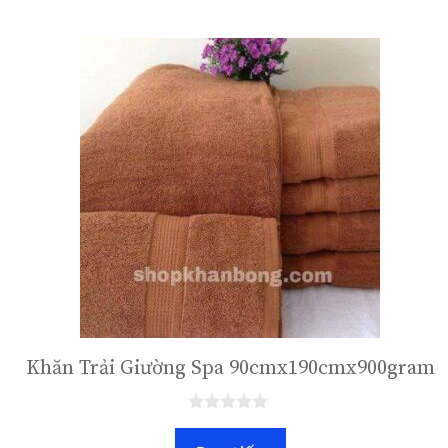
Khăn Trải Giường Spa 90cmx190cmx900gram
0
n