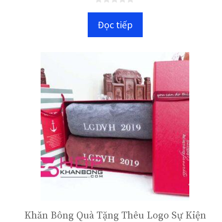
0
n
Đọc tiếp
g
o
à
i
5
Khăn Bông Quà Tặng Thêu Logo Sự Kiện