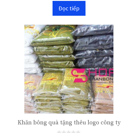
n
Đọc tiếp
g
o
à
i
5
Khăn bông quà tặng thêu logo công ty