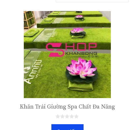
Khăn Trải Giường Spa Chất Đa Năng
0
n