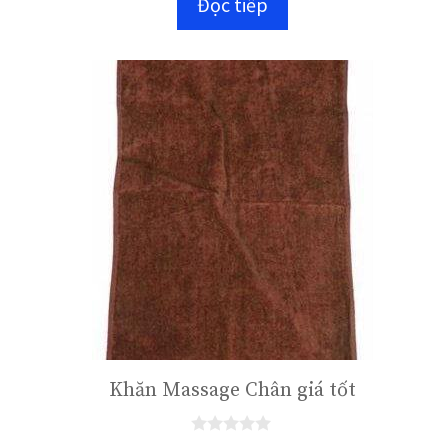
Đọc tiếp
g
o
à
i
5
Khăn Massage Chân giá tốt
0