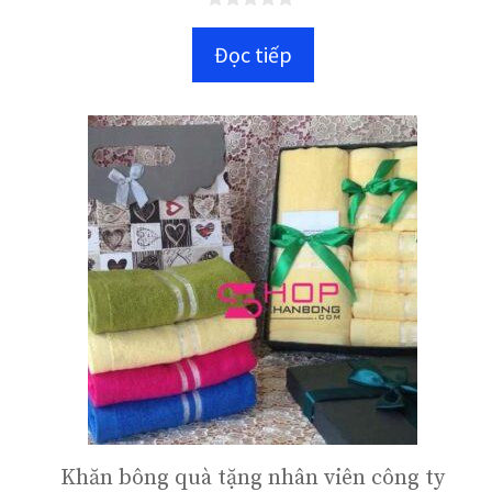
0
n
Đọc tiếp
g
o
à
i
5
Khăn bông quà tặng nhân viên công ty