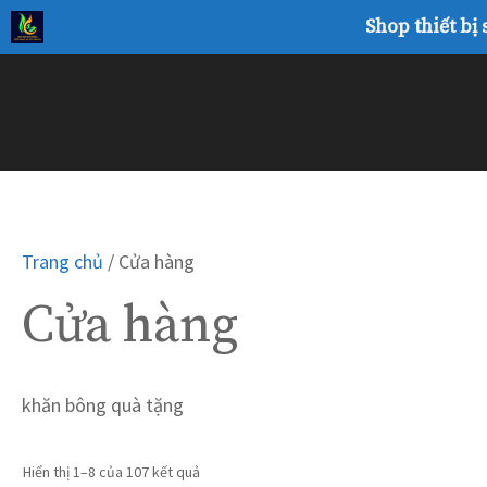
Chuyển
Shop thiết bị
đến
nội
dung
Trang chủ
/ Cửa hàng
Cửa hàng
khăn bông quà tặng
Hiển thị 1–8 của 107 kết quả