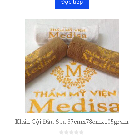
Đọc tiếp
g
o
à
i
5
Khăn Gội Đầu Spa 37cmx78cmx105gram
0