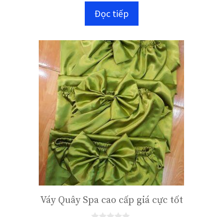
n
Đọc tiếp
g
o
à
i
5
Váy Quây Spa cao cấp giá cực tốt