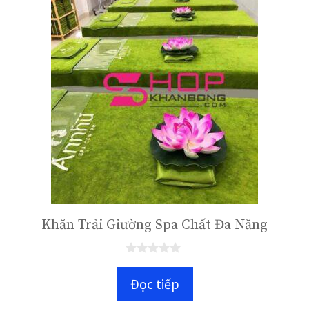
5
Khăn Trải Giường Spa Chất Đa Năng
0
n
Đọc tiếp
g
o
à