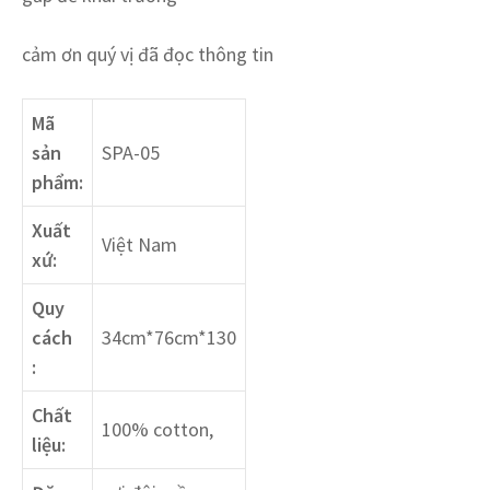
cảm ơn quý vị đã đọc thông tin
Mã
sản
SPA-05
phẩm:
Xuất
Việt Nam
xứ:
Quy
cách
34cm*76cm*130
:
Chất
100% cotton,
liệu: