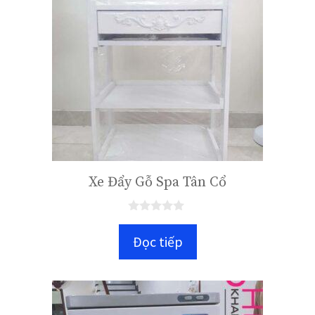
Xe Đẩy Gỗ Spa Tân Cổ
0
n
Đọc tiếp
g
o
à
i
5