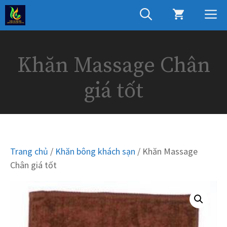
Chuyển
M
đến
nội
dung
Khăn Massage Chân
giá tốt
Trang chủ
/
Khăn bông khách sạn
/ Khăn Massage
Chân giá tốt