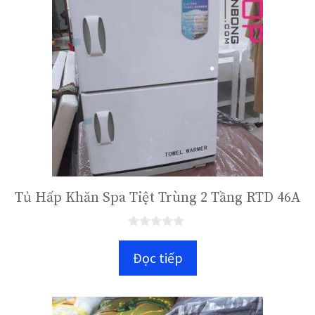
Tủ Hấp Khăn Spa Tiệt Trùng 2 Tầng RTD 46A
0
n
Đọc tiếp
g
o
à
i
5