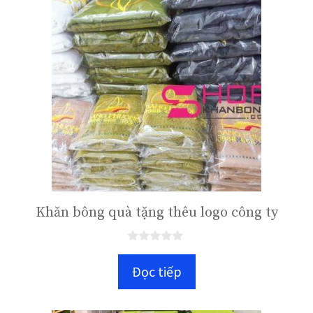
Khăn bông quà tặng thêu logo công ty
0
n
Đọc tiếp
g
o
à
i