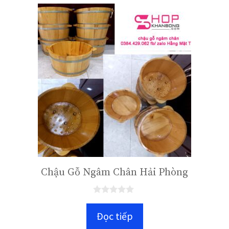
5
Chậu Gỗ Ngâm Chân Hải Phòng
0
n
Đọc tiếp
g
o