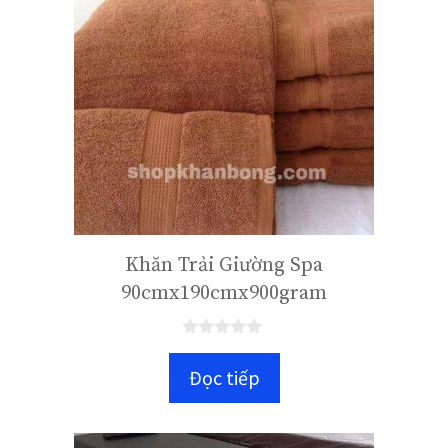
Khăn Trải Giường Spa
90cmx190cmx900gram
0
n
Đọc tiếp
g
o
à
i
5