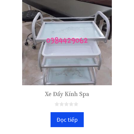
Xe Đẩy Kính Spa
0
n
Đọc tiếp
g
o
à
i