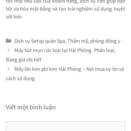
tốt mọi nhu cầu của khách hàng, dịch vụ còn giúp bạn
tối ưu hóa mặt bằng và tạo trải nghiệm sử dụng tuyệt
vời hơn.
Danh
Dịch vụ Setup quán Spa, Thẩm mỹ, phòng đông y
mục
Máy hút mụn các loại tại Hải Phòng. Phân loại,
Bảng giá chi tiết
Máy lăn kim phi kim Hải Phòng – Nơi mua uy tín và
cách sử dụng
Viết một bình luận
Bình