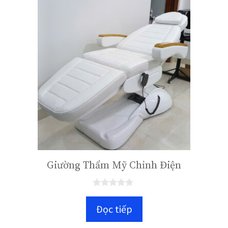
Giường Thẩm Mỹ Chỉnh Điện
0
n
Đọc tiếp
g
o
à