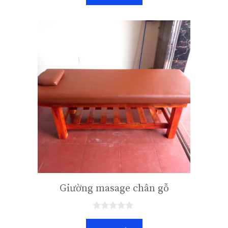
o
à
i
5
Giường masage chân gỗ
0
n