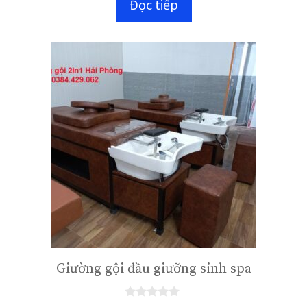
Đọc tiếp
g
o
à
i
5
Giường gội đầu giưỡng sinh spa