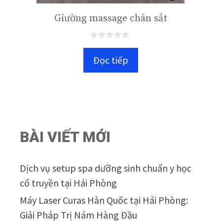
Giường massage chân sắt
0
n
Đọc tiếp
g
o
à
i
5
BÀI VIẾT MỚI
Dịch vụ setup spa dưỡng sinh chuẩn y học
cổ truyền tại Hải Phòng
Máy Laser Curas Hàn Quốc tại Hải Phòng:
Giải Pháp Trị Nám Hàng Đầu