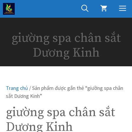
Chuyển
M
đến
nội
dung
giường spa chân sắt
Dương Kinh
Trang chủ
/ Sản phẩm được gắn thẻ “giường spa chân
sắt Dương Kinh”
giường spa chân sắt
Dương Kinh