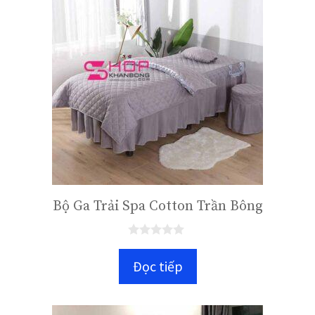
Bộ Ga Trải Spa Cotton Trần Bông
0
n
Đọc tiếp
g
o
à
i
5