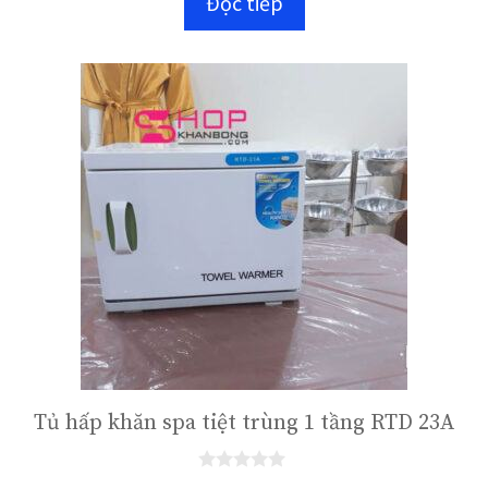
Đọc tiếp
g
o
à
i
5
Tủ hấp khăn spa tiệt trùng 1 tầng RTD 23A
0