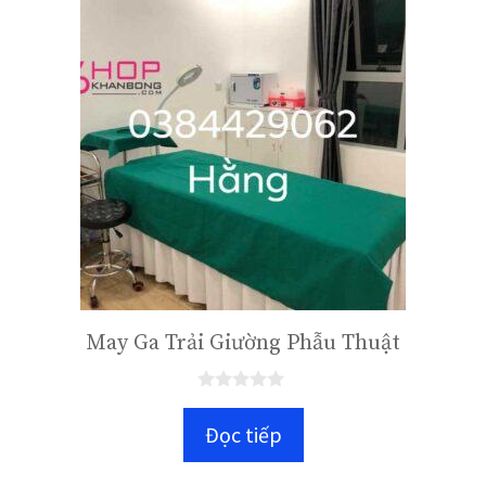
May Ga Trải Giường Phẫu Thuật
0
n
Đọc tiếp
g
o
à
i