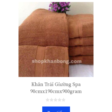
5
Khăn Trải Giường Spa
90cmx190cmx900gram
0
n