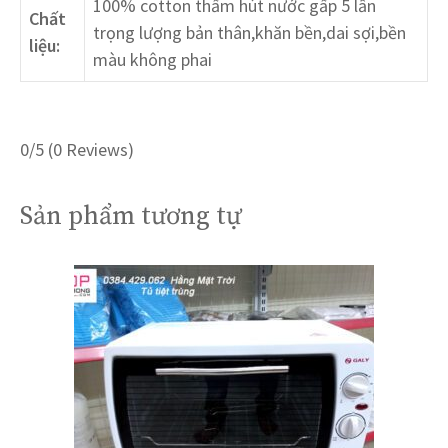
100% cotton thấm hút nước gấp 5 lần
Chất
trọng lượng bản thân,khăn bền,dai sợi,bền
liệu:
màu không phai
0/5
(0 Reviews)
Sản phẩm tương tự