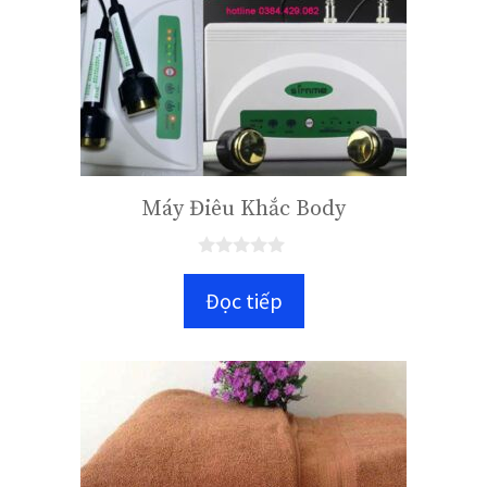
Máy Điêu Khắc Body
0
n
Đọc tiếp
g
o
à
i
5