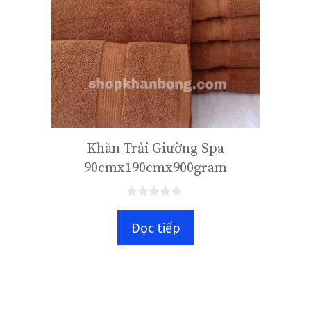
Khăn Trải Giường Spa
90cmx190cmx900gram
0
n
Đọc tiếp
g
o
à
i
5