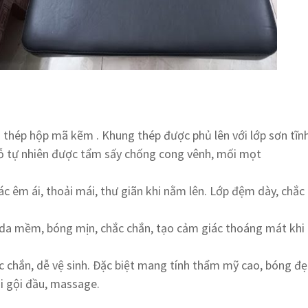
u thép hộp mã kẽm . Khung thép được phủ lên với lớp sơn tĩ
gỗ tự nhiên được tẩm sấy chống cong vênh, mối mọt
 êm ái, thoải mái, thư giãn khi nằm lên. Lớp đệm dày, chắc 
da mềm, bóng mịn, chắc chắn, tạo cảm giác thoáng mát khi
 chắn, dễ vệ sinh. Đặc biệt mang tính thẩm mỹ cao, bóng đẹp
i gội đầu, massage.