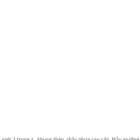
 sinh 2 trong 1 , khung thép, chậu nhựa cao cấp. Mẫu giường