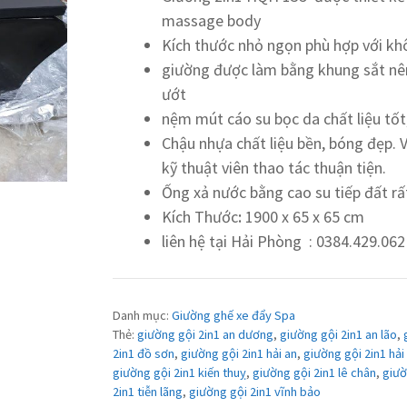
massage body
Kích thước nhỏ ngọn phù hợp với kh
giường được làm bằng khung sắt nê
ướt
nệm mút cáo su bọc da chất liệu tốt,
Chậu nhựa chất liệu bền, bóng đẹp. Vòi
kỹ thuật viên thao tác thuận tiện.
Ống xả nước bằng cao su tiếp đất rấ
Kích Thước
:
1900 x 65 x 65 cm
liên hệ tại Hải Phòng : 0384.429.062
Danh mục:
Giường ghế xe đẩy Spa
Thẻ:
giường gội 2in1 an dương
,
giường gội 2in1 an lão
,
2in1 đồ sơn
,
giường gội 2in1 hải an
,
giường gội 2in1 hả
giường gội 2in1 kiến thuỵ
,
giường gội 2in1 lê chân
,
giườ
2in1 tiễn lãng
,
giường gội 2in1 vĩnh bảo