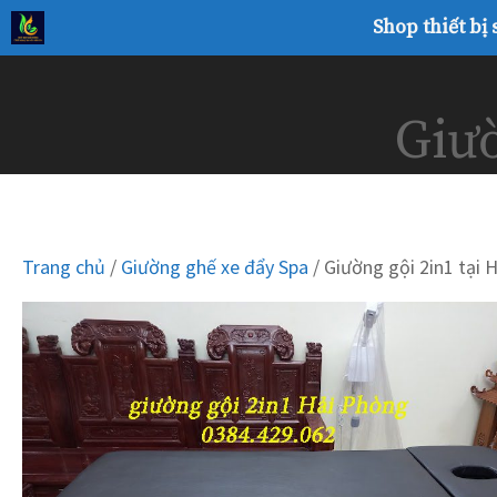
Chuyển
Shop thiết bị
đến
nội
dung
Giườ
Trang chủ
/
Giường ghế xe đẩy Spa
/ Giường gội 2in1 tại 