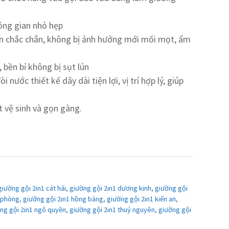
ông gian nhỏ hẹp
n chắc chắn, không bị ảnh hưởng mới mối mọt, ẩm
 bền bỉ không bị sụt lún
 nước thiết kế dây dài tiện lợi, vị trí hợp lý, giúp
t vệ sinh và gọn gàng.
giường gội 2in1 cát hải
,
giường gội 2in1 dương kinh
,
giường gội
i phòng
,
giường gội 2in1 hồng bàng
,
giường gội 2in1 kiến an
,
ng gội 2in1 ngô quyền
,
giường gội 2in1 thuỷ nguyên
,
giường gội