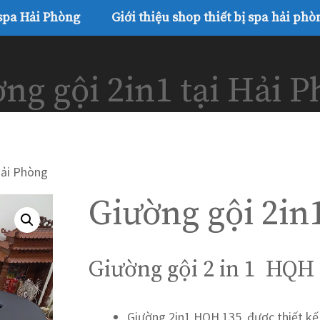
 spa Hải Phòng
Giới thiệu shop thiết bị spa hải phò
ng gội 2in1 tại Hải 
Hải Phòng
Giường gội 2in
Giường gội 2 in 1 HQH
Giường 2in1 HQH 135 được thiết kế