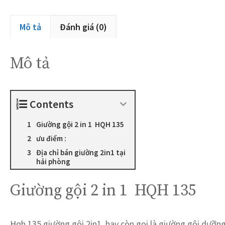
Mô tả
Đánh giá (0)
Mô tả
Contents
Giường gội 2 in 1 HQH 135
ưu điểm :
Địa chỉ bán giường 2in1 tại
hải phòng
Giường gội 2 in 1 HQH 135
Hqh 135 giường gội 2in1, hay còn gọi là giường gội dưỡng