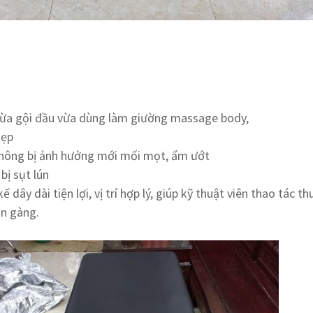
vừa gội đầu vừa dùng làm giường massage body,
hẹp
không bị ảnh hưởng mới mối mọt, ẩm ướt
bị sụt lún
dây dài tiện lợi, vị trí hợp lý, giúp kỹ thuật viên thao tác th
ọn gàng.