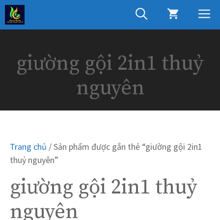
Chuyển
M
đến
nội
dung
giường gội 2in1 thuỷ
nguyên
Trang chủ
/ Sản phẩm được gắn thẻ “giường gội 2in1
thuỷ nguyên”
giường gội 2in1 thuỷ
nguyên