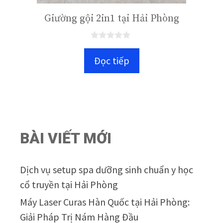
Giường gội 2in1 tại Hải Phòng
0
n
Đọc tiếp
g
o
à
i
5
BÀI VIẾT MỚI
Dịch vụ setup spa dưỡng sinh chuẩn y học
cổ truyền tại Hải Phòng
Máy Laser Curas Hàn Quốc tại Hải Phòng:
Giải Pháp Trị Nám Hàng Đầu