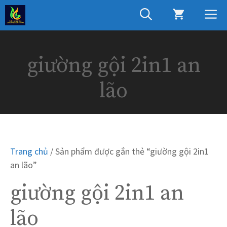
Chuyển
M
đến
nội
dung
giường gội 2in1 an
lão
Trang chủ
/ Sản phẩm được gắn thẻ “giường gội 2in1
an lão”
giường gội 2in1 an
lão