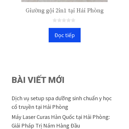
Giường gội 2in1 tại Hải Phòng
0
n
Đọc tiếp
g
o
à
i
5
BÀI VIẾT MỚI
Dịch vụ setup spa dưỡng sinh chuẩn y học
cổ truyền tại Hải Phòng
Máy Laser Curas Hàn Quốc tại Hải Phòng:
Giải Pháp Trị Nám Hàng Đầu