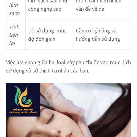
làm sạch sâu như
mụn, cải thiện nhiều
làm
công nghệ cao
vấn đề về da
sạch
Tính
Dễ sử dụng, mức
Cần có kỹ năng và
tiện
độ đơn giản
hướng dẫn sử dụng
lợi
Việc lựa chọn giữa hai loại này phụ thuộc vào mục đích
sử dụng và sở thích cá nhân của bạn.