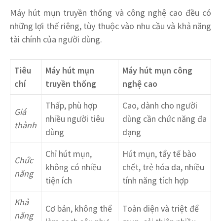
Máy hút mụn truyền thống và công nghệ cao đều có
những lợi thế riêng, tùy thuộc vào nhu cầu và khả năng
tài chính của người dùng.
Tiêu
Máy hút mụn
Máy hút mụn công
chí
truyền thống
nghệ cao
Thấp, phù hợp
Cao, dành cho người
Giá
nhiều người tiêu
dùng cần chức năng đa
thành
dùng
dạng
Chỉ hút mụn,
Hút mụn, tẩy tế bào
Chức
không có nhiều
chết, trẻ hóa da, nhiều
năng
tiện ích
tính năng tích hợp
Khả
Cơ bản, không thể
Toàn diện và triệt để
năng