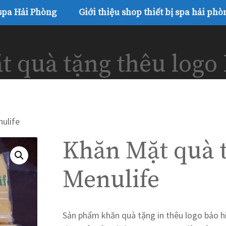
 spa Hải Phòng
Giới thiệu shop thiết bị spa hải phò
 quà tặng thêu logo
ulife
Khăn Mặt quà t
Menulife
Sản phẩm khăn quà tặng in thêu logo bảo h