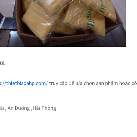
om
://thietbispahp.com/
truy cập để lựa chọn sản phẩm hoặc có 
i , An Dương ,Hải Phòng