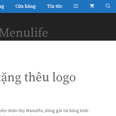
ng
Cửa hàng
Tin tức
 Menulife
ặng thêu logo
iểm nhân thọ Menulife, đóng gói túi bóng kính