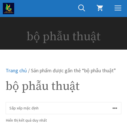
Chuyển
M
đến
nội
dung
bộ phẫu thuật
Trang chủ
/ Sản phẩm được gắn thẻ “bộ phẫu thuật”
bộ phẫu thuật
Hiển thị kết quả duy nhất