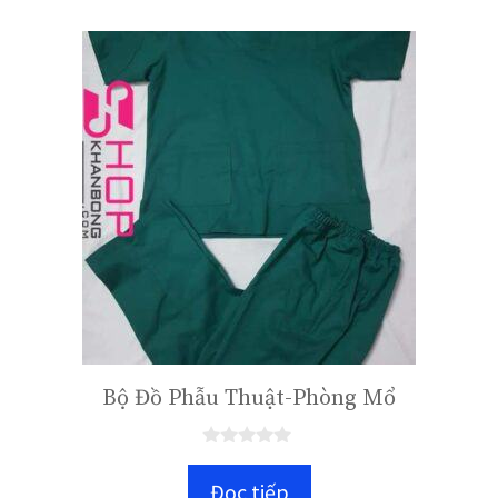
Bộ Đồ Phẫu Thuật-Phòng Mổ
0
n
Đọc tiếp
g