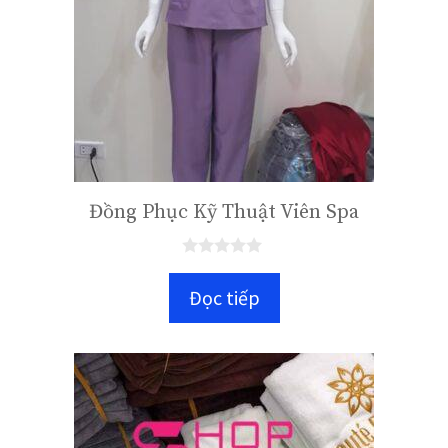
Đồng Phục Kỹ Thuật Viên Spa
0
n
Đọc tiếp
g
o
à
i
5