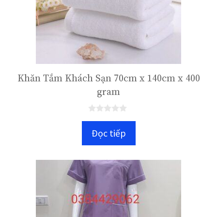
Khăn Tắm Khách Sạn 70cm x 140cm x 400
gram
0
n
Đọc tiếp
g
o
à
i
5