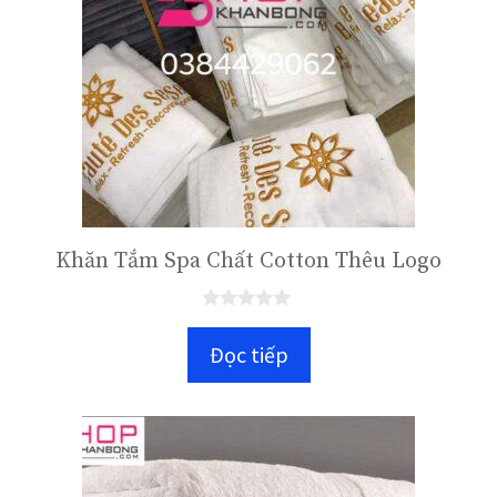
Khăn Tắm Spa Chất Cotton Thêu Logo
0
n
Đọc tiếp
g
o
à
i
5