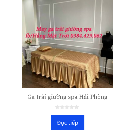
Ga trải giường spa Hải Phòng
0
n
Đọc tiếp
g
o
à