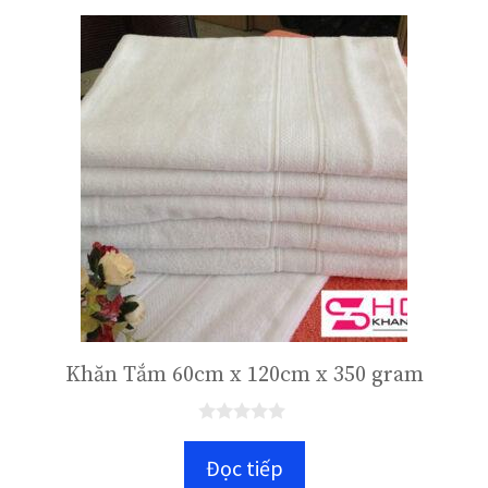
i
5
Khăn Tắm 60cm x 120cm x 350 gram
0
n
Đọc tiếp
g
o