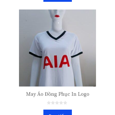
à
i
5
May Áo Đồng Phục In Logo
0
n