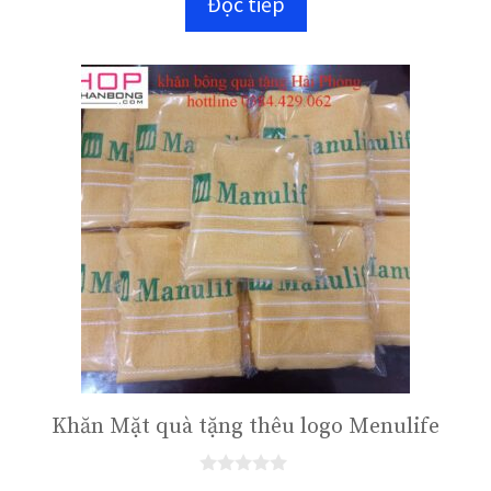
Đọc tiếp
g
o
à
i
5
Khăn Mặt quà tặng thêu logo Menulife
0