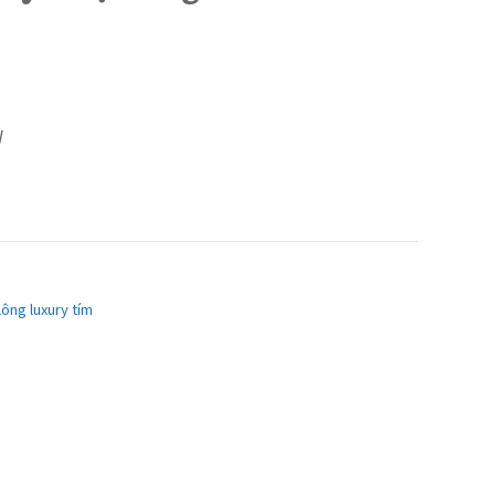
W
lông luxury tím