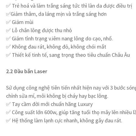
✅ Trẻ hoá và làm trắng sáng tức thì làn da được điều trị
✅Giảm thâm, da láng mịn và trắng sáng hơn
✅ Giảm mùi
✅ Lỗ chân lông được thu nhỏ
✅ Giảm tình trạng v.iêm nang lông do cạo, nhổ.
✅ Không đau rát, không đỏ, không chói mắt
✅ Thiết kế tinh tế, sang trọng theo tiêu chuẩn Châu Âu
2.2 Đầu bắn Laser
Sử dụng công nghệ tiên tiến nhất hiện nay với 3 bước só
chỉnh sửa mí, môi không bị cháy hay bạc lông.
✅ Tay cầm đời mới chuẩn hãng Luxury
✅ Công suất lớn 600w, giúp tăng tuổi thọ mây lên nhiều l
✅ Hệ thống làm lạnh cực nhanh, không gây đau rát.