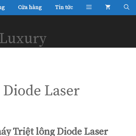
ng
Cửa hàng
Tin tức
 Luxury
 Diode Laser
áy Triệt lông Diode Laser