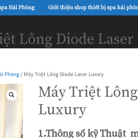
 spa Hải Phòng
Giới thiệu shop thiết bị spa hải phò
iệt Lông Diode Laser
Hải Phòng
/ Máy Triệt Lông Diode Laser Luxury
Máy Triệt Lông
Luxury
1.Thông số kỹ Thuật m