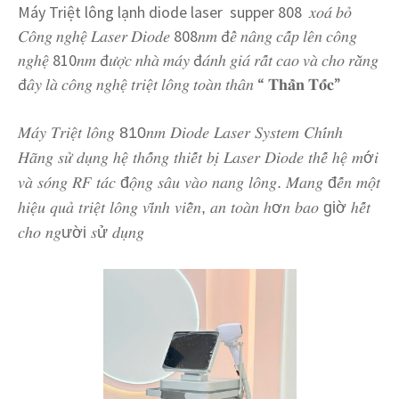
Máy Triệt lông lạnh diode laser supper 808 𝑥𝑜𝑎́ 𝑏𝑜̉
𝐶𝑜̂𝑛𝑔 𝑛𝑔ℎ𝑒̣̂ 𝐿𝑎𝑠𝑒𝑟 𝐷𝑖𝑜𝑑𝑒 808𝑛𝑚 đ𝑒̂̉ 𝑛𝑎̂𝑛𝑔 𝑐𝑎̂́𝑝 𝑙𝑒̂𝑛 𝑐𝑜̂𝑛𝑔
𝑛𝑔ℎ𝑒̣̂ 810𝑛𝑚 đ𝑢̛𝑜̛̣𝑐 𝑛ℎ𝑎̀ 𝑚𝑎́𝑦 đ𝑎́𝑛ℎ 𝑔𝑖𝑎́ 𝑟𝑎̂́𝑡 𝑐𝑎𝑜 𝑣𝑎̀ 𝑐ℎ𝑜 𝑟𝑎̆̀𝑛𝑔
đ𝑎̂𝑦 𝑙𝑎̀ 𝑐𝑜̂𝑛𝑔 𝑛𝑔ℎ𝑒̣̂ 𝑡𝑟𝑖𝑒̣̂𝑡 𝑙𝑜̂𝑛𝑔 𝑡𝑜𝑎̀𝑛 𝑡ℎ𝑎̂𝑛 “ 𝐓𝐡𝐚̂̀𝐧 𝐓𝐨̂́𝐜”
𝑀𝑎́𝑦 𝑇𝑟𝑖𝑒̣̂𝑡 𝑙𝑜̂𝑛𝑔 810𝑛𝑚 𝐷𝑖𝑜𝑑𝑒 𝐿𝑎𝑠𝑒𝑟 𝑆𝑦𝑠𝑡𝑒𝑚 𝐶ℎ𝑖́𝑛ℎ
𝐻𝑎̃𝑛𝑔 𝑠𝑢̛̉ 𝑑𝑢̣𝑛𝑔 ℎ𝑒̣̂ 𝑡ℎ𝑜̂́𝑛𝑔 𝑡ℎ𝑖𝑒̂́𝑡 𝑏𝑖̣ 𝐿𝑎𝑠𝑒𝑟 𝐷𝑖𝑜𝑑𝑒 𝑡ℎ𝑒̂́ ℎ𝑒̣̂ 𝑚ớ𝑖
𝑣𝑎̀ 𝑠𝑜́𝑛𝑔 𝑅𝐹 𝑡𝑎́𝑐 đ𝑜̣̂𝑛𝑔 𝑠𝑎̂𝑢 𝑣𝑎̀𝑜 𝑛𝑎𝑛𝑔 𝑙𝑜̂𝑛𝑔. 𝑀𝑎𝑛𝑔 đ𝑒̂́𝑛 𝑚𝑜̣̂𝑡
ℎ𝑖𝑒̣̂𝑢 𝑞𝑢𝑎̉ 𝑡𝑟𝑖𝑒̣̂𝑡 𝑙𝑜̂𝑛𝑔 𝑣𝑖̃𝑛ℎ 𝑣𝑖𝑒̂̃𝑛, 𝑎𝑛 𝑡𝑜𝑎̀𝑛 ℎơ𝑛 𝑏𝑎𝑜 giờ ℎ𝑒̂́𝑡
𝑐ℎ𝑜 𝑛𝑔ười 𝑠ử 𝑑𝑢̣𝑛𝑔