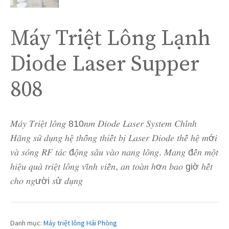
Máy Triệt Lông Lạnh
Diode Laser Supper
808
𝑀𝑎́𝑦 𝑇𝑟𝑖𝑒̣̂𝑡 𝑙𝑜̂𝑛𝑔 810𝑛𝑚 𝐷𝑖𝑜𝑑𝑒 𝐿𝑎𝑠𝑒𝑟 𝑆𝑦𝑠𝑡𝑒𝑚 𝐶ℎ𝑖́𝑛ℎ
𝐻𝑎̃𝑛𝑔 𝑠𝑢̛̉ 𝑑𝑢̣𝑛𝑔 ℎ𝑒̣̂ 𝑡ℎ𝑜̂́𝑛𝑔 𝑡ℎ𝑖𝑒̂́𝑡 𝑏𝑖̣ 𝐿𝑎𝑠𝑒𝑟 𝐷𝑖𝑜𝑑𝑒 𝑡ℎ𝑒̂́ ℎ𝑒̣̂ 𝑚ớ𝑖
𝑣𝑎̀ 𝑠𝑜́𝑛𝑔 𝑅𝐹 𝑡𝑎́𝑐 đ𝑜̣̂𝑛𝑔 𝑠𝑎̂𝑢 𝑣𝑎̀𝑜 𝑛𝑎𝑛𝑔 𝑙𝑜̂𝑛𝑔. 𝑀𝑎𝑛𝑔 đ𝑒̂́𝑛 𝑚𝑜̣̂𝑡
ℎ𝑖𝑒̣̂𝑢 𝑞𝑢𝑎̉ 𝑡𝑟𝑖𝑒̣̂𝑡 𝑙𝑜̂𝑛𝑔 𝑣𝑖̃𝑛ℎ 𝑣𝑖𝑒̂̃𝑛, 𝑎𝑛 𝑡𝑜𝑎̀𝑛 ℎơ𝑛 𝑏𝑎𝑜 giờ ℎ𝑒̂́𝑡
𝑐ℎ𝑜 𝑛𝑔ười 𝑠ử 𝑑𝑢̣𝑛𝑔
Danh mục:
Máy triệt lông Hải Phòng