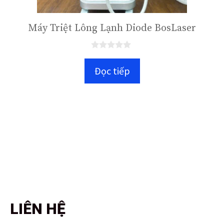
Máy Triệt Lông Lạnh Diode BosLaser
0
n
Đọc tiếp
g
o
à
i
5
LIÊN HỆ