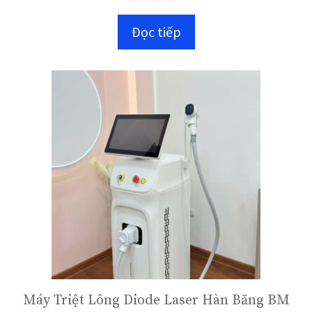
0
n
Đọc tiếp
g
o
à
i
5
Máy Triệt Lông Diode Laser Hàn Băng BM