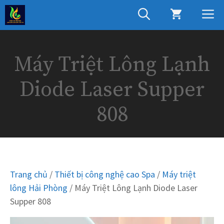
Chuyển
M
đến
nội
dung
Máy Triệt Lông Lạnh
Diode Laser Supper
808
Trang chủ
/
Thiết bị công nghệ cao Spa
/
Máy triệt
lông Hải Phòng
/ Máy Triệt Lông Lạnh Diode Laser
Supper 808