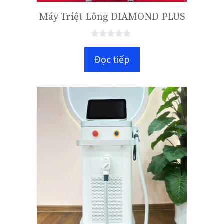
Máy Triệt Lông DIAMOND PLUS
0
n
Đọc tiếp
g
o
à
i
5