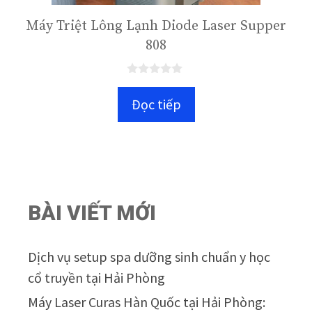
Máy Triệt Lông Lạnh Diode Laser Supper
808
0
n
Đọc tiếp
g
o
à
i
5
BÀI VIẾT MỚI
Dịch vụ setup spa dưỡng sinh chuẩn y học
cổ truyền tại Hải Phòng
Máy Laser Curas Hàn Quốc tại Hải Phòng: