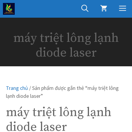
Chuyển
M
đến
nội
dung
máy triệt lông lạnh
diode laser
Trang chủ
/ Sản phẩm được gắn thẻ “máy triệt lông
lạnh diode laser”
máy triệt lông lạnh
diode laser