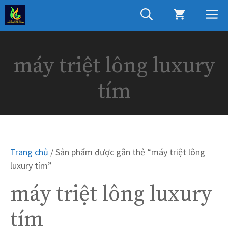
Chuyển
M
đến
nội
dung
máy triệt lông luxury
tím
Trang chủ
/ Sản phẩm được gắn thẻ “máy triệt lông
luxury tím”
máy triệt lông luxury
tím