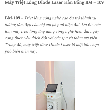
Máy Triệt Lông Diode Laser Hàn Băng BM – 109
𝐁𝐌-𝟏𝟎𝟗 – 𝑇𝑟𝑖𝑒̣̂𝑡 𝑙𝑜̂𝑛𝑔 𝑐𝑜̂𝑛𝑔 𝑛𝑔ℎ𝑒̣̂ 𝑐𝑎𝑜 đ𝑎̃ 𝑡𝑟𝑜̛̉ 𝑡ℎ𝑎̀𝑛ℎ 𝑥𝑢
ℎ𝑢̛𝑜̛́𝑛𝑔 𝑙𝑎̀𝑚 đ𝑒̣𝑝 𝑐𝑢̉𝑎 𝑐ℎ𝑖̣ 𝑒𝑚 𝑝ℎ𝑢̣ 𝑛𝑢̛̃ ℎ𝑖𝑒̣̂𝑛 đ𝑎̣𝑖. 𝐷𝑜 đ𝑜́, 𝑐𝑎́𝑐
𝑙𝑜𝑎̣𝑖 𝑚𝑎́𝑦 𝑡𝑟𝑖𝑒̣̂𝑡 𝑙𝑜̂𝑛𝑔 𝑢̛́𝑛𝑔 𝑑𝑢̣𝑛𝑔 𝑐𝑜̂𝑛𝑔 𝑛𝑔ℎ𝑒̣̂ ℎ𝑖𝑒̣̂𝑛 đ𝑎̣𝑖 𝑛𝑔𝑎̀𝑦
𝑐𝑎̀𝑛𝑔 đ𝑢̛𝑜̛̣𝑐 𝑦𝑒̂𝑢 𝑡ℎ𝑖́𝑐ℎ đ𝑜̂́𝑖 𝑣𝑜̛́𝑖 𝑐𝑎́𝑐 𝑠𝑝𝑎 𝑣𝑎̀ 𝑡ℎ𝑎̂̉𝑚 𝑚𝑦̃ 𝑣𝑖𝑒̣̂𝑛.
𝑇𝑟𝑜𝑛𝑔 đ𝑜́, 𝑚𝑎́𝑦 𝑡𝑟𝑖𝑒̣̂𝑡 𝑙𝑜̂𝑛𝑔 𝐷𝑖𝑜𝑑𝑒 𝐿𝑎𝑠𝑒𝑟 𝑙𝑎̀ 𝑚𝑜̣̂𝑡 𝑙𝑢̛̣𝑎 𝑐ℎ𝑜̣𝑛
𝑝ℎ𝑜̂̉ 𝑏𝑖𝑒̂́𝑛 ℎ𝑖𝑒̣̂𝑛 𝑛𝑎𝑦.