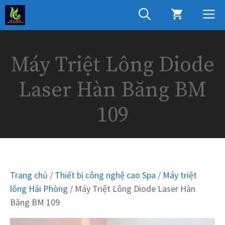
Chuyển
M
đến
nội
dung
Máy Triệt Lông Diode
Laser Hàn Băng BM
109
Trang chủ
/
Thiết bị công nghệ cao Spa
/
Máy triệt
lông Hải Phòng
/ Máy Triệt Lông Diode Laser Hàn
Băng BM 109