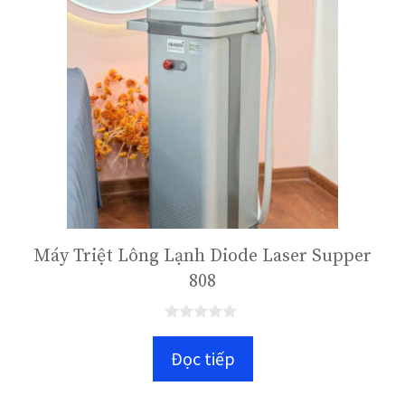
Máy Triệt Lông Lạnh Diode Laser Supper
808
0
n
Đọc tiếp
g
o
à
i