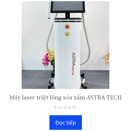
5
Máy laser triệt lông xóa xăm ASTRA TECH
0
n
Đọc tiếp
g
o