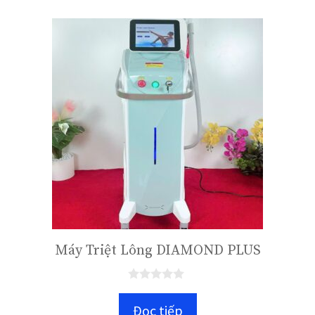
à
i
5
Máy Triệt Lông DIAMOND PLUS
0
n
Đọc tiếp
g