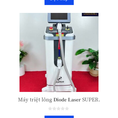
o
à
i
5
Máy triệt lông 𝐃𝐢𝐨𝐝𝐞 𝐋𝐚𝐬𝐞𝐫 SUPER.
0