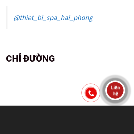
@thiet_bi_spa_hai_phong
CHỈ ĐƯỜNG