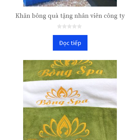
Khăn bông quà tặng nhân viên công ty
0
n
Đọc tiếp
g
o
à
i
5