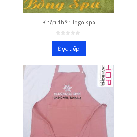
Khăn thêu logo spa
0
n
Đọc tiếp
g
o
à
i
5