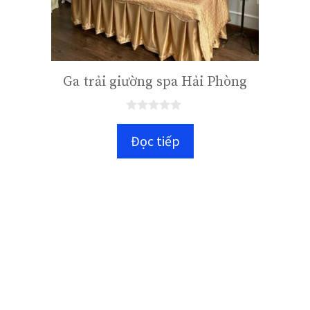
Ga trải giường spa Hải Phòng
0
n
Đọc tiếp
g
o
à
i
5