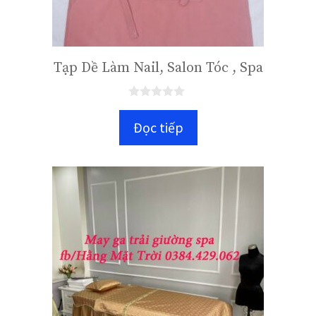
Tạp Dề Làm Nail, Salon Tóc , Spa
0
n
Đọc tiếp
g
o
à
i
5