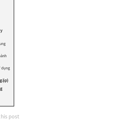
s
áy
cung
hành
ử dụng
 gặp)
ng
this post