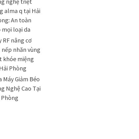
g nghệ triệt
g alma q tại Hải
ng: An toàn
 mọi loại da
 RF nâng cơ
 nếp nhăn vùng
t khóe miệng
 Hải Phòng
a Máy Giảm Béo
g Nghệ Cao Tại
i Phòng