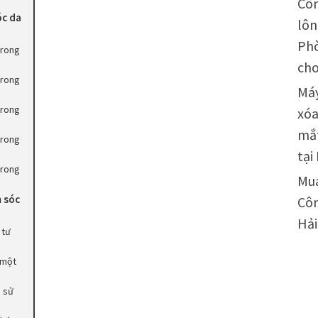
Côn
óc da
lôn
Phò
trong
cho
trong
Máy
trong
xóa
mắ
trong
tại
trong
Mu
 sóc
Côn
Hả
 tư
 một
n sử