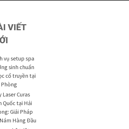
ÀI VIẾT
ỚI
h vụ setup spa
ng sinh chuẩn
ọc cổ truyền tại
i Phòng
 Laser Curas
 Quốc tại Hải
ng: Giải Pháp
ị Nám Hàng Đầu