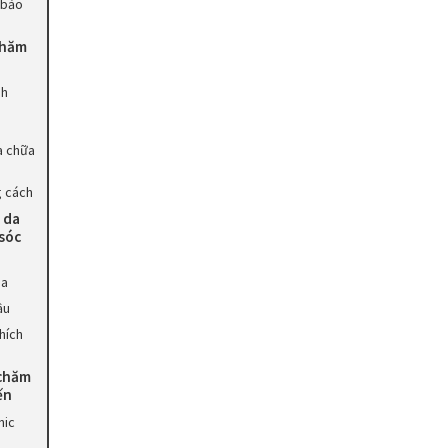
 bảo
chăm
nh
ửa chữa
 cách
 da
sóc
da
ầu
hích
 chăm
ến
nic