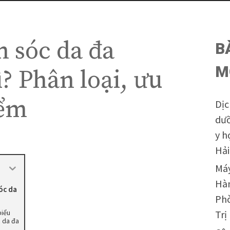
 sóc da đa
B
M
ì? Phân loại, ưu
iểm
Dịc
dưỡ
y h
Hả
Máy
Hàn
óc da
Phò
biểu
Tr
 da đa