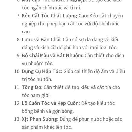
tóc ngắn chính xác và tỉ mỉ.
Kéo C
ắ
t Tóc Ch
ấ
t L
ượ
ng Cao:
Kéo cắt chuyên
nghiệp cho phép bạn cắt tóc với độ chính xác
cao.
L
ượ
c và Bàn Ch
ả
i:
Cần có sự đa dạng về kiểu
dáng và kích cỡ để phù hợp với mọi loại tóc.
B
ộ
Ch
ả
i Màu và Bát Nhu
ộ
m:
Cần thiết cho dịch
vụ nhuộm tóc.
D
ụ
ng C
ụ
H
ấ
p Tóc:
Giúp cải thiện độ ẩm và điều
trị tóc hư tổn.
Tông Đ
ơ
:
Cần thiết để tạo kiểu và cắt tỉa cho
tóc nam giới.
Lô Cu
ố
n Tóc và K
ẹ
p Cu
ố
n:
Để tạo kiểu tóc
bồng bềnh và gợn sóng.
X
ị
t Phun S
ươ
ng:
Dùng để phun nước hoặc các
sản phẩm khác lên tóc.