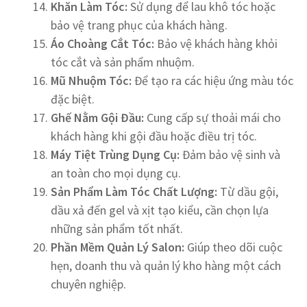
Khăn Làm Tóc:
Sử dụng để lau khô tóc hoặc
bảo vệ trang phục của khách hàng.
Áo Choàng C
ắ
t Tóc:
Bảo vệ khách hàng khỏi
tóc cắt và sản phẩm nhuộm.
Mũ Nhu
ộ
m Tóc:
Để tạo ra các hiệu ứng màu tóc
đặc biệt.
Gh
ế
N
ằ
m G
ộ
i Đ
ầ
u:
Cung cấp sự thoải mái cho
khách hàng khi gội đầu hoặc điều trị tóc.
Máy Ti
ệ
t Trùng D
ụ
ng C
ụ
:
Đảm bảo vệ sinh và
an toàn cho mọi dụng cụ.
S
ả
n Ph
ẩ
m Làm Tóc Ch
ấ
t L
ượ
ng:
Từ dầu gội,
dầu xả đến gel và xịt tạo kiểu, cần chọn lựa
những sản phẩm tốt nhất.
Ph
ầ
n M
ề
m Qu
ả
n Lý Salon:
Giúp theo dõi cuộc
hẹn, doanh thu và quản lý kho hàng một cách
chuyên nghiệp.