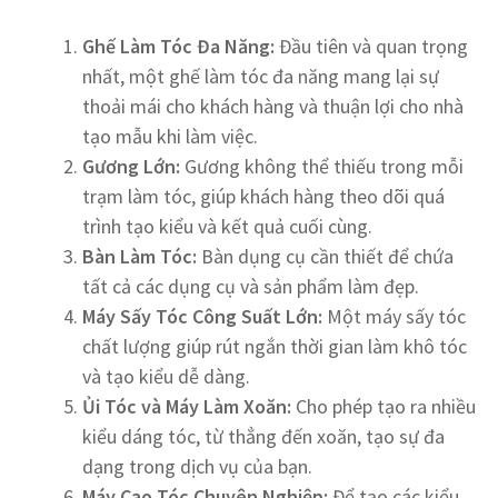
Gh
ế
Làm Tóc Đa Năng:
Đầu tiên và quan trọng
nhất, một ghế làm tóc đa năng mang lại sự
thoải mái cho khách hàng và thuận lợi cho nhà
tạo mẫu khi làm việc.
G
ươ
ng L
ớ
n:
Gương không thể thiếu trong mỗi
trạm làm tóc, giúp khách hàng theo dõi quá
trình tạo kiểu và kết quả cuối cùng.
Bàn Làm Tóc:
Bàn dụng cụ cần thiết để chứa
tất cả các dụng cụ và sản phẩm làm đẹp.
Máy S
ấ
y Tóc Công Su
ấ
t L
ớ
n:
Một máy sấy tóc
chất lượng giúp rút ngắn thời gian làm khô tóc
và tạo kiểu dễ dàng.
Ủ
i Tóc và Máy Làm Xoăn:
Cho phép tạo ra nhiều
kiểu dáng tóc, từ thẳng đến xoăn, tạo sự đa
dạng trong dịch vụ của bạn.
Máy C
ạ
o Tóc Chuyên Nghi
ệ
p:
Để tạo các kiểu