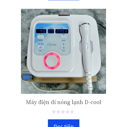
à
i
5
Máy điện di nóng lạnh D-cool
0
n
Đọc tiếp
g