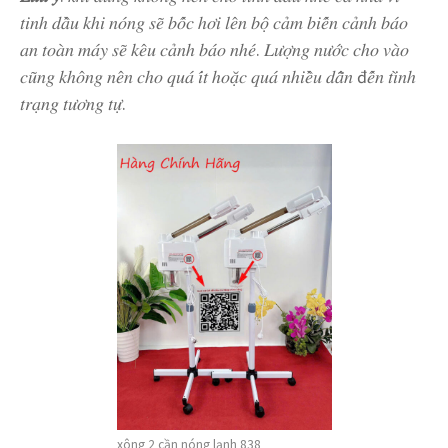
𝑡𝑖𝑛ℎ 𝑑𝑎̂̀𝑢 𝑘ℎ𝑖 𝑛𝑜́𝑛𝑔 𝑠𝑒̃ 𝑏𝑜̂́𝑐 ℎ𝑜̛𝑖 𝑙𝑒̂𝑛 𝑏𝑜̣̂ 𝑐𝑎̉𝑚 𝑏𝑖𝑒̂́𝑛 𝑐𝑎̉𝑛ℎ 𝑏𝑎́𝑜
𝑎𝑛 𝑡𝑜𝑎̀𝑛 𝑚𝑎́𝑦 𝑠𝑒̃ 𝑘𝑒̂𝑢 𝑐𝑎̉𝑛ℎ 𝑏𝑎́𝑜 𝑛ℎ𝑒́. 𝐿𝑢̛𝑜̛̣𝑛𝑔 𝑛𝑢̛𝑜̛́𝑐 𝑐ℎ𝑜 𝑣𝑎̀𝑜
𝑐𝑢̃𝑛𝑔 𝑘ℎ𝑜̂𝑛𝑔 𝑛𝑒̂𝑛 𝑐ℎ𝑜 𝑞𝑢𝑎́ 𝑖́𝑡 ℎ𝑜𝑎̣̆𝑐 𝑞𝑢𝑎́ 𝑛ℎ𝑖𝑒̂̀𝑢 𝑑𝑎̂̃𝑛 đ𝑒̂́𝑛 𝑡𝑖̀𝑛ℎ
𝑡𝑟𝑎̣𝑛𝑔 𝑡𝑢̛𝑜̛𝑛𝑔 𝑡𝑢̛̣.
xông 2 cần nóng lạnh 838