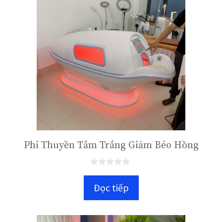
Phi Thuyền Tắm Trắng Giảm Béo Hồng
0
n
Đọc tiếp
g
o
à
i
5