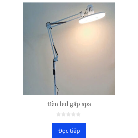
5
Đèn led gấp spa
0
n
Đọc tiếp
g
o