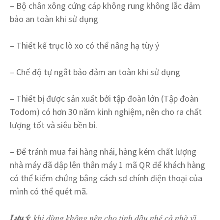
– Bộ chân xông cứng cáp không rung không lắc đảm
bảo an toàn khi sử dụng
– Thiết kế trục lò xo có thể nâng hạ tùy ý
– Chế độ tự ngắt bảo đảm an toàn khi sử dụng
– Thiết bị được sản xuất bởi tập đoàn lớn (Tập đoàn
Todom) có hơn 30 năm kinh nghiệm, nên cho ra chất
lượng tốt và siêu bền bỉ.
– Để tránh mua fai hàng nhái, hàng kém chất lượng
nhà máy đã dập lên thân máy 1 mã QR để khách hàng
có thể kiểm chứng bằng cách sd chính điện thoại của
mình có thể quét mã.
𝐿𝑢
𝑢
𝑦
: 𝑘ℎ𝑖 𝑑𝑢̀𝑛𝑔 𝑘ℎ𝑜̂𝑛𝑔 𝑛𝑒̂𝑛 𝑐ℎ𝑜 𝑡𝑖𝑛ℎ 𝑑𝑎̂̀𝑢 𝑛ℎ𝑒́ 𝑐𝑎̉ 𝑛ℎ𝑎̀ 𝑣𝑖̀