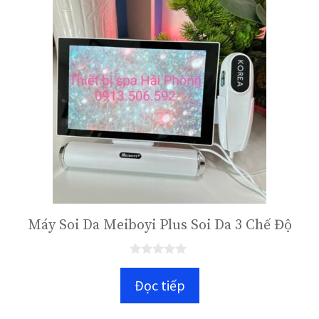
Máy Soi Da Meiboyi Plus Soi Da 3 Chế Độ
0
n
Đọc tiếp
g
o
à
i