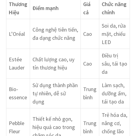
Thương
Giá
Chức năng
Điểm mạnh
Hiệu
cả
chính
Soi da, rửa
Công nghệ tiên tiến,
L’Oréal
Cao
mặt, chiếu
đa dạng chức năng
LED
Điều trị
Estée
Chất lượng cao, uy
Cao
sâu, tái tạo
Lauder
tín thương hiệu
da
Sử dụng thành phần
Làm sạch,
Bio-
Trung
tự nhiên, dễ sử
dưỡng ẩm,
essence
bình
dụng
tái tạo da
Trẻ hóa da,
Thiết kế nhỏ gọn,
Pebble
Trung
nâng cơ,
hiệu quả cao trong
Fleur
bình
chống lão
chăm sóc da