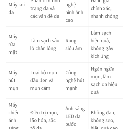
Phân tích tình
Đánh giá
Máy soi
nghệ
trạng da và
chính xác,
da
hình ảnh
các vấn đề da
nhanh chóng
cao
Làm sạch
Máy
Làm sạch sâu
Rung
hiệu quả,
rửa
lỗ chân lông
siêu âm
không gây
mặt
kích ứng
Ngăn ngừa
Máy
Loại bỏ mụn
Công
mụn, làm
hút
đầu đen và
nghệ hút
sạch da hiệu
mụn
mụn cám
mạnh
quả
Máy
Ánh sáng
chiếu
Điều trị mụn,
Không đau,
LED đa
ánh
lão hóa, sắc
không sẹo,
bước
sáng
tố da
hiệu quả cao