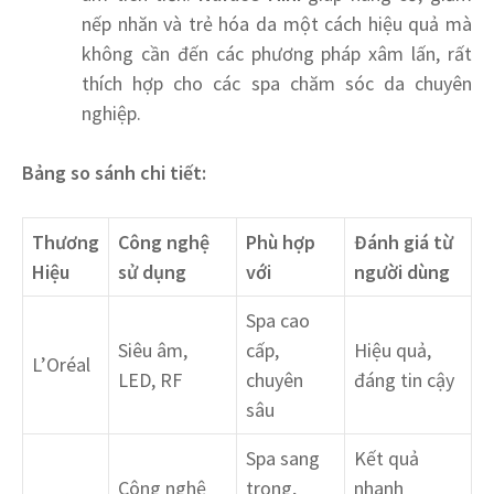
nếp nhăn và trẻ hóa da một cách hiệu quả mà
không cần đến các phương pháp xâm lấn, rất
thích hợp cho các spa chăm sóc da chuyên
nghiệp.
Bảng so sánh chi tiết:
Thương
Công nghệ
Phù hợp
Đánh giá từ
Hiệu
sử dụng
với
người dùng
Spa cao
Siêu âm,
cấp,
Hiệu quả,
L’Oréal
LED, RF
chuyên
đáng tin cậy
sâu
Spa sang
Kết quả
Công nghệ
trọng,
nhanh