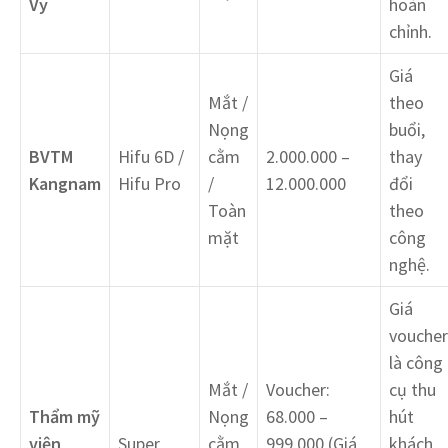
Vy
hoàn
chỉnh.
Giá
Mắt /
theo
Nọng
buổi,
BVTM
Hifu 6D /
cằm
2.000.000 –
thay
Kangnam
Hifu Pro
/
12.000.000
đổi
Toàn
theo
mặt
công
nghệ.
Giá
voucher
là công
Mắt /
Voucher:
cụ thu
Thẩm mỹ
Nọng
68.000 –
hút
viện
Super
cằm
999.000 (Giá
khách