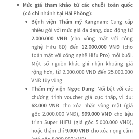
Mức giá tham khảo từ các chuỗi toàn quốc
(có chi nhánh tại Hải Phòng):
Bệnh viện Thẩm mỹ Kangnam:
Cung cấp
nhiều gói với mức giá đa dạng, dao động từ
2.000.000 VNĐ
(cho vùng mắt với công
nghệ Hifu 6D) đến
12.000.000 VNĐ
(cho
toàn mặt với công nghệ Hifu Pro) mỗi buổi.
Một số nguồn khác ghi nhận khoảng giá
rộng hơn, từ 2.000.000 VNĐ đến 25.000.000
VNĐ tùy vùng.
Thẩm mỹ viện Ngọc Dung:
Nổi bật với các
chương trình voucher giá cực thấp, ví dụ:
68.000 VNĐ
cho xóa nhăn vùng mắt (giá
gốc 2.000.000 VNĐ),
999.000 VNĐ
cho liệu
trình Super HIFU (giá gốc 5.000.000 VNĐ),
hoặc thậm chí
9.000 VNĐ
cho xóa nọng cằm
(giá gốc 5.000.000 VNĐ).