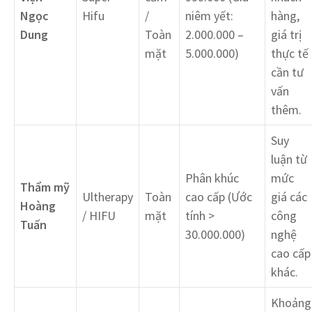
Ngọc
Hifu
/
niêm yết:
hàng,
Dung
Toàn
2.000.000 –
giá trị
mặt
5.000.000)
thực tế
cần tư
vấn
thêm.
Suy
luận từ
Phân khúc
mức
Thẩm mỹ
Ultherapy
Toàn
cao cấp (Ước
giá các
Hoàng
/ HIFU
mặt
tính >
công
Tuấn
30.000.000)
nghệ
cao cấp
khác.
Khoảng