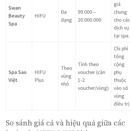
giá
Swan
Đa
99.000 –
chung
Beauty
HIFU
dạng
20.000.000
cho các
Spa
dịch vụ
tại spa.
Chi phí
tổng
Tính theo
cộng
Theo
Spa Sao
HIFU
voucher (cần
phụ
vùng
Việt
Plus
1-2
thuộc
nhỏ
voucher/vùng)
vào số
vùng
điều trị.
So sánh giá cả và hiệu quả giữa các