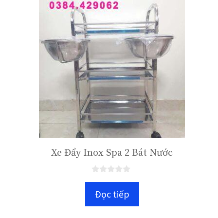
Xe Đẩy Inox Spa 2 Bát Nước
0
n
Đọc tiếp
g
o
à
i