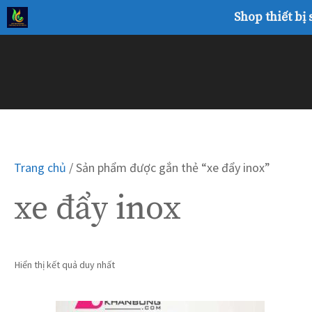
Chuyển
Shop thiết bị
đến
nội
dung
Trang chủ
/ Sản phẩm được gắn thẻ “xe đẩy inox”
xe đẩy inox
Hiển thị kết quả duy nhất