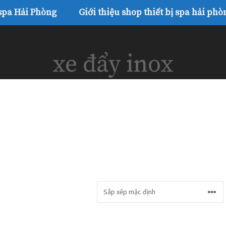
 spa Hải Phòng
Giới thiệu shop thiết bị spa hải phò
xe đẩy inox