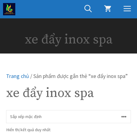
Chuyển
M
đến
nội
dung
xe đẩy inox spa
Trang chủ
/ Sản phẩm được gắn thẻ “xe đẩy inox spa”
xe đẩy inox spa
Hiển thị kết quả duy nhất