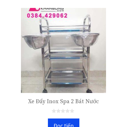
Xe Đẩy Inox Spa 2 Bát Nước
0
n
Đọc tiếp
g