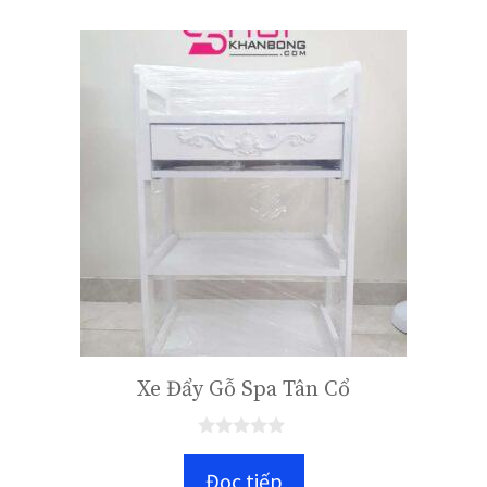
Xe Đẩy Gỗ Spa Tân Cổ
0
n
Đọc tiếp
g