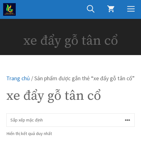
Chuyển
M
đến
nội
dung
xe đẩy gỗ tân cổ
Trang chủ
/ Sản phẩm được gắn thẻ “xe đẩy gỗ tân cổ”
xe đẩy gỗ tân cổ
Hiển thị kết quả duy nhất