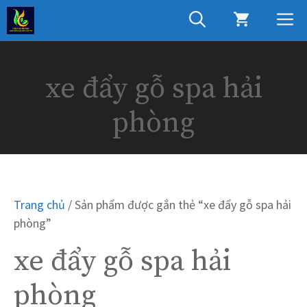
Chuyển
M
đến
nội
dung
xe đẩy gỗ spa hải
phòng
Trang chủ
/ Sản phẩm được gắn thẻ “xe đẩy gỗ spa hải
phòng”
xe đẩy gỗ spa hải
phòng