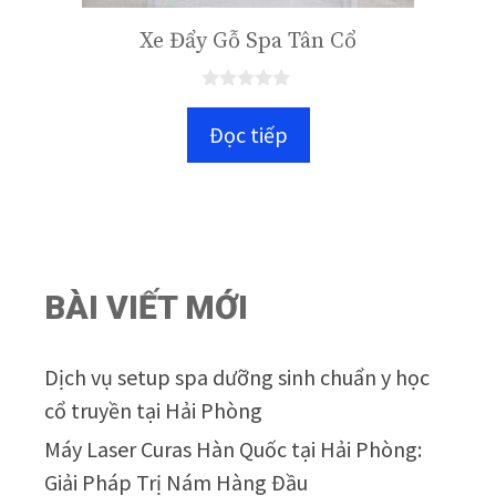
Xe Đẩy Gỗ Spa Tân Cổ
0
n
Đọc tiếp
g
o
à
i
5
BÀI VIẾT MỚI
Dịch vụ setup spa dưỡng sinh chuẩn y học
cổ truyền tại Hải Phòng
Máy Laser Curas Hàn Quốc tại Hải Phòng:
Giải Pháp Trị Nám Hàng Đầu