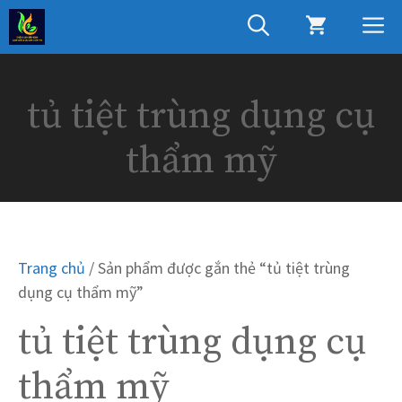
Chuyển
M
đến
nội
dung
tủ tiệt trùng dụng cụ
thẩm mỹ
Trang chủ
/ Sản phẩm được gắn thẻ “tủ tiệt trùng
dụng cụ thẩm mỹ”
tủ tiệt trùng dụng cụ
thẩm mỹ