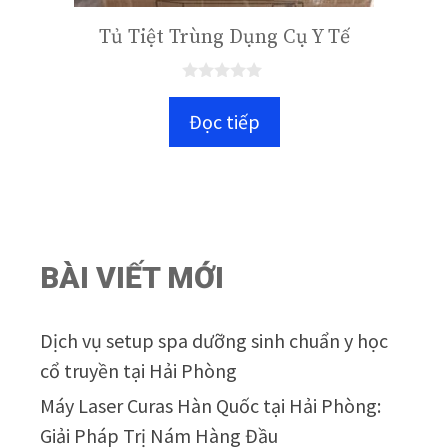
Tủ Tiệt Trùng Dụng Cụ Y Tế
0
n
Đọc tiếp
g
o
à
i
5
BÀI VIẾT MỚI
Dịch vụ setup spa dưỡng sinh chuẩn y học
cổ truyền tại Hải Phòng
Máy Laser Curas Hàn Quốc tại Hải Phòng:
Giải Pháp Trị Nám Hàng Đầu