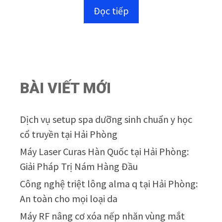
n
Đọc tiếp
g
o
à
i
5
BÀI VIẾT MỚI
Dịch vụ setup spa dưỡng sinh chuẩn y học
cổ truyền tại Hải Phòng
Máy Laser Curas Hàn Quốc tại Hải Phòng:
Giải Pháp Trị Nám Hàng Đầu
Công nghệ triệt lông alma q tại Hải Phòng:
An toàn cho mọi loại da
Máy RF nâng cơ xóa nếp nhăn vùng mắt