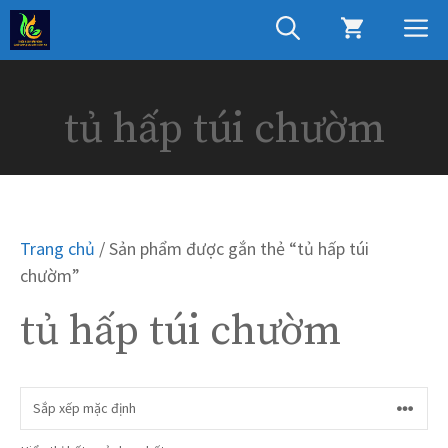
Chuyển
M
đến
nội
dung
tủ hấp túi chườm
Trang chủ
/ Sản phẩm được gắn thẻ “tủ hấp túi
chườm”
tủ hấp túi chườm