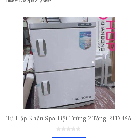
Hiển thị kết quả duy nhất
Tủ Hấp Khăn Spa Tiệt Trùng 2 Tầng RTD 46A
0