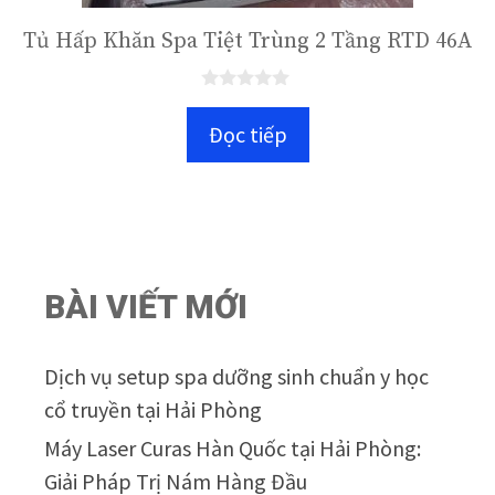
Tủ Hấp Khăn Spa Tiệt Trùng 2 Tầng RTD 46A
0
n
Đọc tiếp
g
o
à
i
5
BÀI VIẾT MỚI
Dịch vụ setup spa dưỡng sinh chuẩn y học
cổ truyền tại Hải Phòng
Máy Laser Curas Hàn Quốc tại Hải Phòng:
Giải Pháp Trị Nám Hàng Đầu