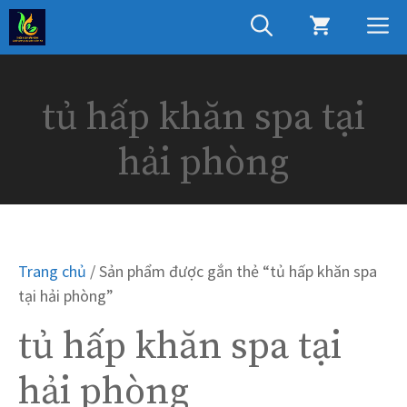
Chuyển
M
đến
nội
dung
tủ hấp khăn spa tại
hải phòng
Trang chủ
/ Sản phẩm được gắn thẻ “tủ hấp khăn spa
tại hải phòng”
tủ hấp khăn spa tại
hải phòng