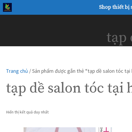
Chuyển
Shop thiết bị
đến
nội
dung
tạp 
Trang chủ
/ Sản phẩm được gắn thẻ “tạp dề salon tóc tại
tạp dề salon tóc tại
Hiển thị kết quả duy nhất