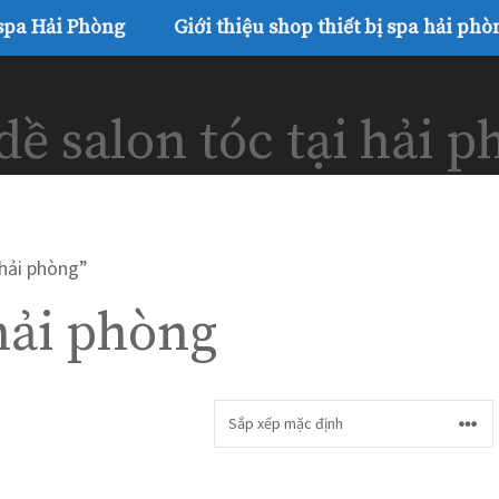
 spa Hải Phòng
Giới thiệu shop thiết bị spa hải phò
dề salon tóc tại hải 
 hải phòng”
 hải phòng