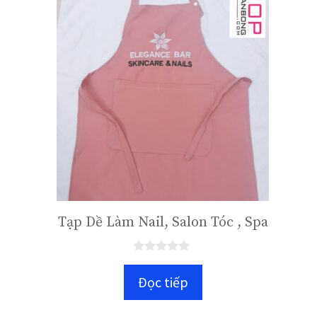
Tạp Dề Làm Nail, Salon Tóc , Spa
0
n
Đọc tiếp
g
o
à
i