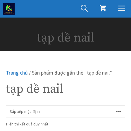
Chuyển
M
đến
nội
dung
tạp dề nail
Trang chủ
/ Sản phẩm được gắn thẻ “tạp dề nail”
tạp dề nail
Hiển thị kết quả duy nhất