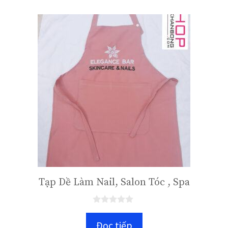
Tạp Dề Làm Nail, Salon Tóc , Spa
0
n
Đọc tiếp
g