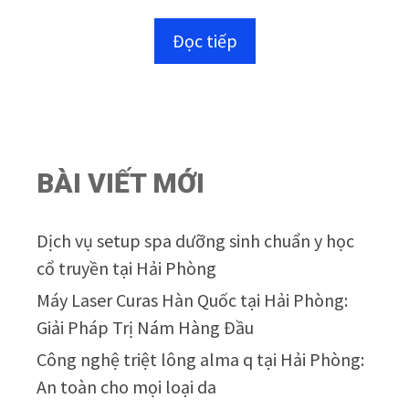
0
n
Đọc tiếp
g
o
à
i
5
BÀI VIẾT MỚI
Dịch vụ setup spa dưỡng sinh chuẩn y học
cổ truyền tại Hải Phòng
Máy Laser Curas Hàn Quốc tại Hải Phòng:
Giải Pháp Trị Nám Hàng Đầu
Công nghệ triệt lông alma q tại Hải Phòng:
An toàn cho mọi loại da