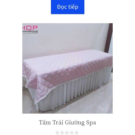
n
Đọc tiếp
g
o
à
i
5
Tấm Trải Giường Spa