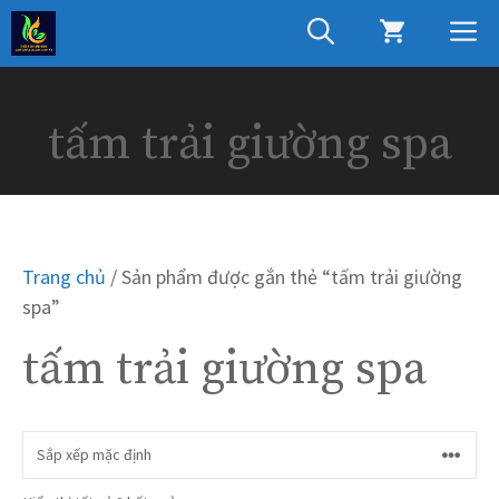
Chuyển
M
đến
nội
dung
tấm trải giường spa
Trang chủ
/ Sản phẩm được gắn thẻ “tấm trải giường
spa”
tấm trải giường spa