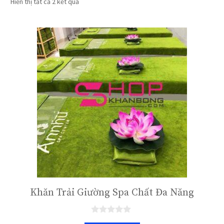
Hiển thị tất cả 2 kết quả
Khăn Trải Giường Spa Chất Đa Năng
0