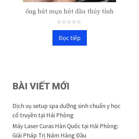
ống hút mụn hút dầu thủy tinh
0
n
Đọc tiếp
g
o
à
i
5
BÀI VIẾT MỚI
Dịch vụ setup spa dưỡng sinh chuẩn y học
cổ truyền tại Hải Phòng
Máy Laser Curas Hàn Quốc tại Hải Phòng:
Giải Pháp Trị Nám Hàng Đầu