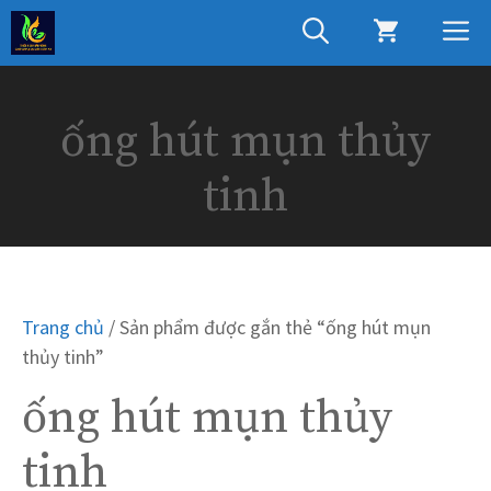
Chuyển
M
đến
nội
dung
ống hút mụn thủy
tinh
Trang chủ
/ Sản phẩm được gắn thẻ “ống hút mụn
thủy tinh”
ống hút mụn thủy
tinh