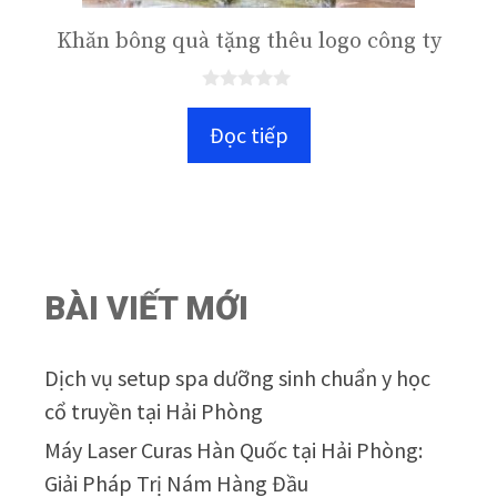
Khăn bông quà tặng thêu logo công ty
0
n
Đọc tiếp
g
o
à
i
5
BÀI VIẾT MỚI
Dịch vụ setup spa dưỡng sinh chuẩn y học
cổ truyền tại Hải Phòng
Máy Laser Curas Hàn Quốc tại Hải Phòng:
Giải Pháp Trị Nám Hàng Đầu