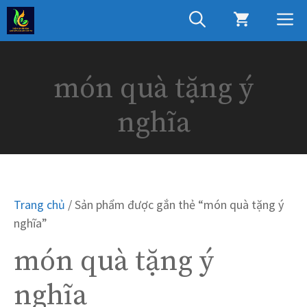
Chuyển
M
đến
nội
dung
món quà tặng ý
nghĩa
Trang chủ
/ Sản phẩm được gắn thẻ “món quà tặng ý
nghĩa”
món quà tặng ý
nghĩa