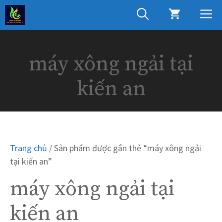
Chuyển
M
đến
nội
dung
máy xông ngải tại
kiến an
Trang chủ
/ Sản phẩm được gắn thẻ “máy xông ngải
tại kiến an”
máy xông ngải tại
kiến an