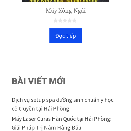
Máy Xông Ngải
0
n
Đọc tiếp
g
o
à
i
5
BÀI VIẾT MỚI
Dịch vụ setup spa dưỡng sinh chuẩn y học
cổ truyền tại Hải Phòng
Máy Laser Curas Hàn Quốc tại Hải Phòng:
Giải Pháp Trị Nám Hàng Đầu