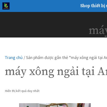
Chuyển
Shop thiết bị
đến
nội
dung
máy
Trang chủ
/ Sản phẩm được gắn thẻ “máy xông ngải tại 
máy xông ngải tại 
Hiển thị kết quả duy nhất