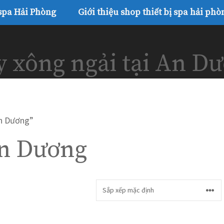
 spa Hải Phòng
Giới thiệu shop thiết bị spa hải phò
 xông ngải tại An D
An Dương”
An Dương