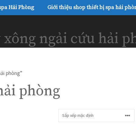
 spa Hải Phòng
Giới thiệu shop thiết bị spa hải phò
 xông ngải cứu hải p
hải phòng”
hải phòng