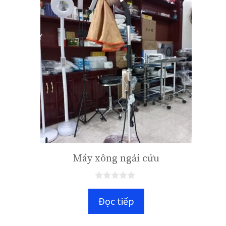
Máy xông ngải cứu
0
n
Đọc tiếp
g
o
à
i