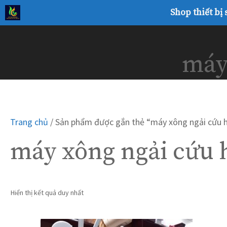
Chuyển
Shop thiết bị
đến
nội
dung
máy
Trang chủ
/ Sản phẩm được gắn thẻ “máy xông ngải cứu 
máy xông ngải cứu 
Hiển thị kết quả duy nhất