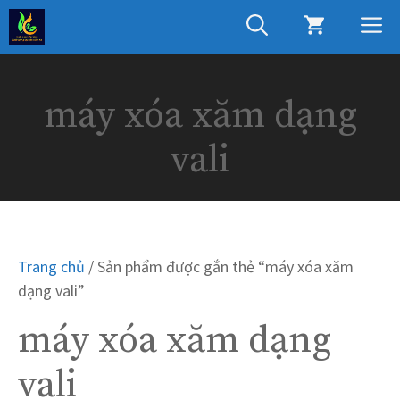
Chuyển
M
đến
nội
dung
máy xóa xăm dạng
vali
Trang chủ
/ Sản phẩm được gắn thẻ “máy xóa xăm
dạng vali”
máy xóa xăm dạng
vali