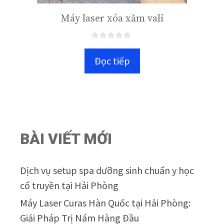
Máy laser xóa xăm vali
0
n
Đọc tiếp
g
o
à
i
5
BÀI VIẾT MỚI
Dịch vụ setup spa dưỡng sinh chuẩn y học
cổ truyền tại Hải Phòng
Máy Laser Curas Hàn Quốc tại Hải Phòng:
Giải Pháp Trị Nám Hàng Đầu