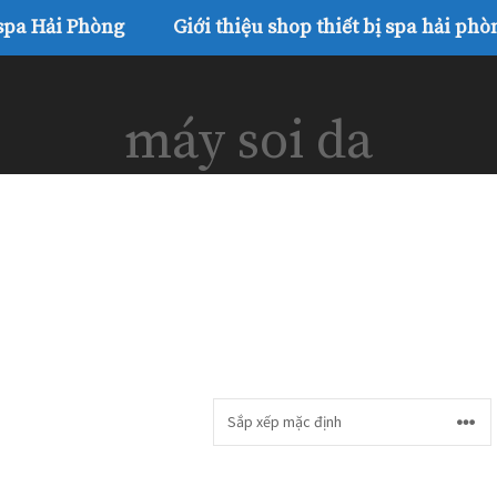
 spa Hải Phòng
Giới thiệu shop thiết bị spa hải phò
máy soi da