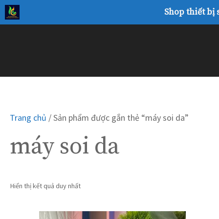
Chuyển
Shop thiết bị
đến
nội
dung
Trang chủ
/ Sản phẩm được gắn thẻ “máy soi da”
máy soi da
Hiển thị kết quả duy nhất