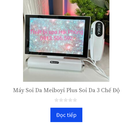
Máy Soi Da Meiboyi Plus Soi Da 3 Chế Độ
0
n
Đọc tiếp
g
o
à
i