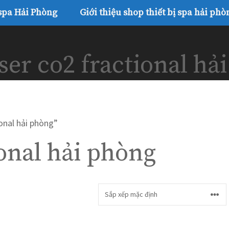
 spa Hải Phòng
Giới thiệu shop thiết bị spa hải phò
ser co2 fractional hả
onal hải phòng”
ional hải phòng