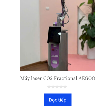
Máy laser CO2 Fractional AEGOO
0
n
Đọc tiếp
g
o
à
i