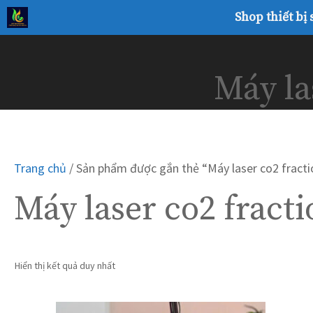
Chuyển
Shop thiết bị
đến
nội
dung
Máy la
Trang chủ
/ Sản phẩm được gắn thẻ “Máy laser co2 fracti
Máy laser co2 fract
Hiển thị kết quả duy nhất