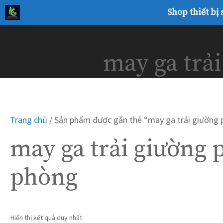
Chuyển
Shop thiết bị
đến
nội
dung
may ga trải
Trang chủ
/ Sản phẩm được gắn thẻ “may ga trải giường p
may ga trải giường p
phòng
Hiển thị kết quả duy nhất