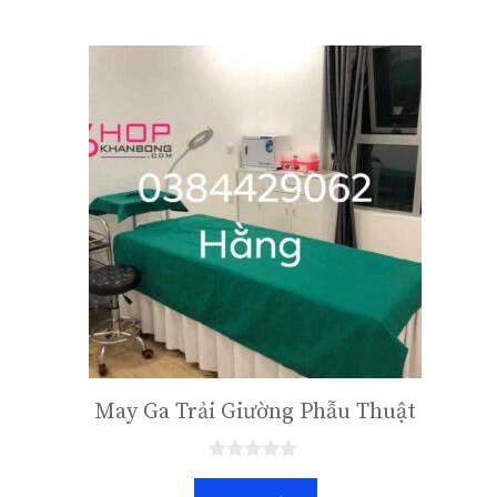
May Ga Trải Giường Phẫu Thuật
0
n