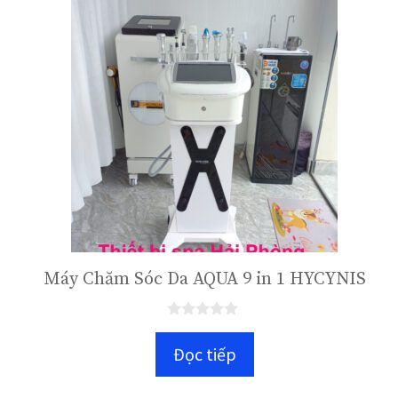
Máy Chăm Sóc Da AQUA 9 in 1 HYCYNIS
0
n
Đọc tiếp
g
o
à
i