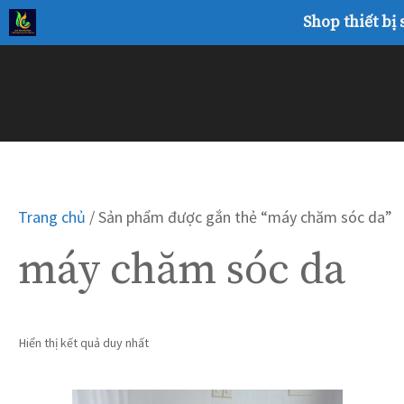
Chuyển
Shop thiết bị
đến
nội
dung
Trang chủ
/ Sản phẩm được gắn thẻ “máy chăm sóc da”
máy chăm sóc da
Hiển thị kết quả duy nhất