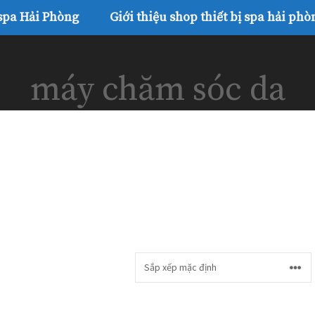
 spa Hải Phòng
Giới thiệu shop thiết bị spa hải phò
máy chăm sóc da