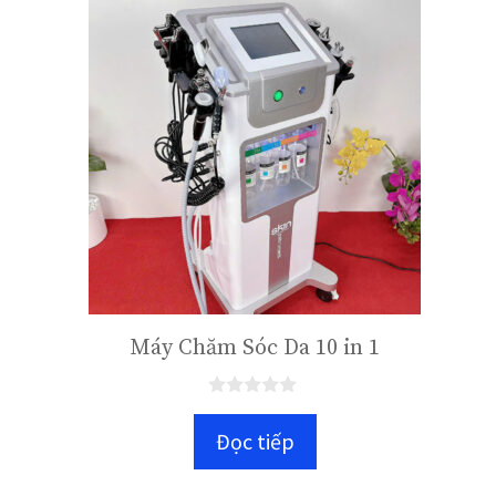
Máy Chăm Sóc Da 10 in 1
0
n
Đọc tiếp
g
o
à
i