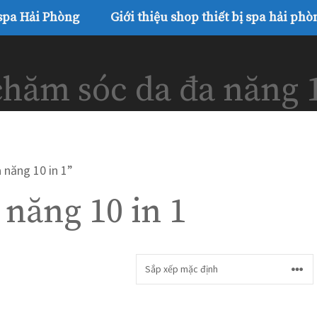
 spa Hải Phòng
Giới thiệu shop thiết bị spa hải phò
hăm sóc da đa năng 1
năng 10 in 1”
năng 10 in 1