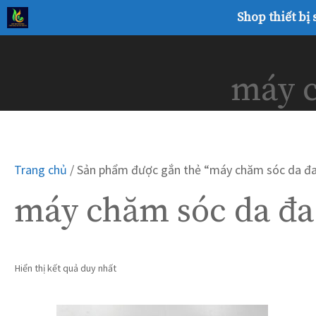
Chuyển
Shop thiết bị
đến
nội
dung
máy c
Trang chủ
/ Sản phẩm được gắn thẻ “máy chăm sóc da đa 
máy chăm sóc da đa 
Hiển thị kết quả duy nhất