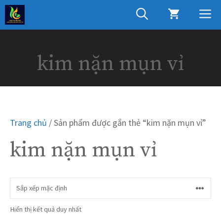
Chuyển
M
đến
nội
dung
kim nặn mụn vỉ
Trang chủ
/ Sản phẩm được gắn thẻ “kim nặn mụn vỉ”
kim nặn mụn vỉ
Hiển thị kết quả duy nhất