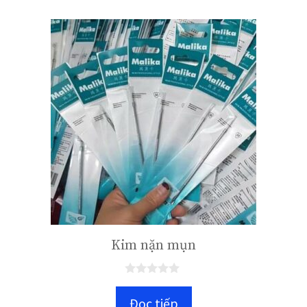
Kim nặn mụn
0
n
Đọc tiếp
g